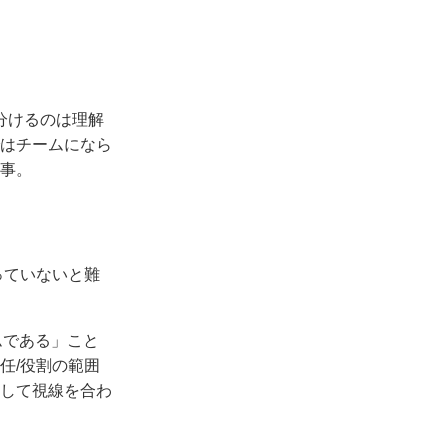
分けるのは理解
はチームになら
事。
っていないと難
ムである」こと
任/役割の範囲
して視線を合わ